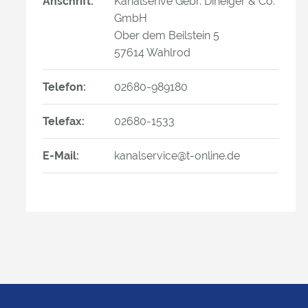
Anschrift:
Kanalserive Gebr. Dineiger & Co.
GmbH
Ober dem Beilstein 5
57614 Wahlrod
Telefon:
02680-989180
Telefax:
02680-1533
E-Mail:
kanalservice@t-online.de